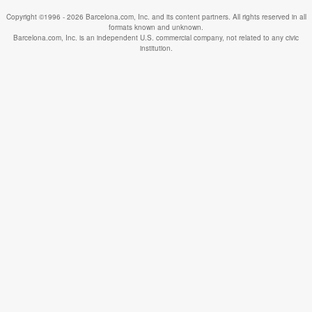
Copyright ©1996 - 2026 Barcelona.com, Inc. and its content partners. All rights reserved in all
formats known and unknown.
Barcelona.com, Inc. is an independent U.S. commercial company, not related to any civic
institution.